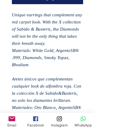
Unique earrings that complement any
red carpet look. With the X collection
of Sabido & Basteris, tha Diamonds
will not be the only thing that takes
their breath away.
Materials: White Gold, ArgentoSB®
.999, Diamonds, Smoky Topaz,
Rhodium
Aretes únicos que complementan
cualquier look de alfombra roja. Con
la colección X de Sabido&Basteris,
no solo los diamantes brillaran.
Materiales: Oro Blanco, ArgentoSB®
.999m Diamonds, Topacio Ahumado,
Rhodium
Email
Facebook
Instagram
WhatsApp