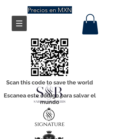
Precios en MXN
Scan this code to save the world
Escanea este código para salvar el
mundo