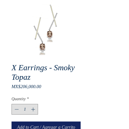
X Earrings - Smoky
Topaz
Price
MX$206,000.00
Quantity
*
Add to Cart / Agregar a Carrito