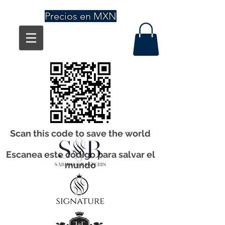
Precios en MXN
Scan this code to save the world
Escanea este código para salvar el
mundo