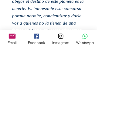
abejas el destino de este planeta es la
muerte. Es interesante este concurso
porque permite, concientizar y darle
voz a quienes no la tienen de una
forma estética y así como ofrecernos
a los diseñadores una plataforma
Email
Facebook
Instagram
WhatsApp
para comunicar nuestras ideas por
medio del diseño, para un bien
común.
-Rogers Ramírez
Related
Products