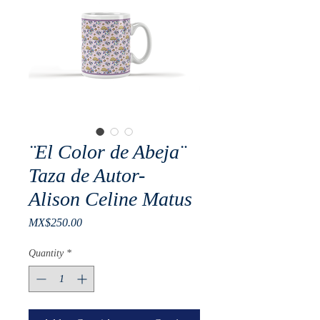
¨El Color de Abeja¨
Taza de Autor-
Alison Celine Matus
Price
MX$250.00
Quantity
*