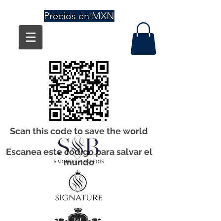
Precios en MXN
Scan this code to save the world
Escanea este código para salvar el
mundo