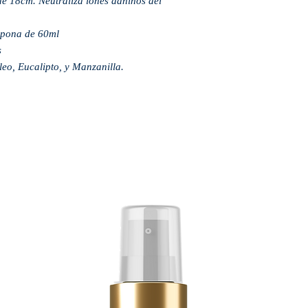
de 18cm. Neutraliza iones dañinos del
ipona de 60ml
s
leo, Eucalipto, y Manzanilla.