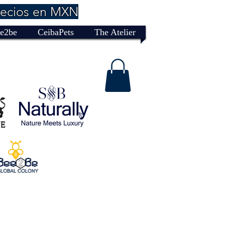
recios en MXN
e2be
CeibaPets
The Atelier