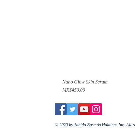
Nano Glow Skin Serum
Price
MX$450.00
© 2020 by Sabido Basteris Holdings Inc. All r
Jewelry Fashion Luxury