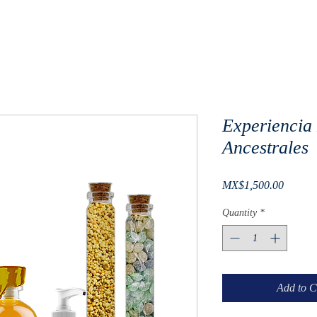
Experiencia
Ancestrales
Price
MX$1,500.00
Quantity
*
Add to C