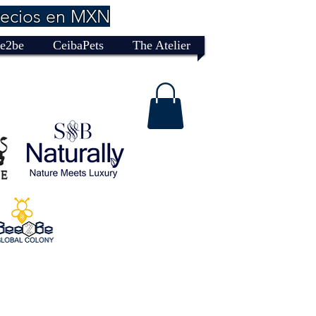
recios en MXN
e2be
CeibaPets
The Atelier