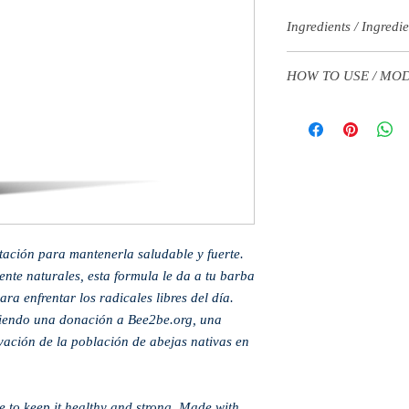
Ingredients / Ingredi
Jojoba (Simmondsia chi
HOW TO USE / MO
Avocado (Persea grati
dulcis), Castor (Ricin
Apply 3 to 5 drops in t
Sea Kelp (Macrocystis p
product All over the bea
Protein), Cedarwood (Ju
with daily use.
Aurantium)
----
----
Aplicar de 3 a 5 gotas 
Jojoba (Simmondsia chi
producto sobre toda la 
aguacate (Persea grati
Mejor resultados con u
dulcis), ricino (Ricinu
algas marinas (Macrocys
tación para mantenerla saludable y fuerte.
(proteína de seda hidro
te naturales, esta formula le da a tu barba
virginiana), neroli (Ci
ara enfrentar los radicales libres del día.
ciendo una donación a Bee2be.org, una
ación de la población de abejas nativas en
e to keep it healthy and strong. Made with