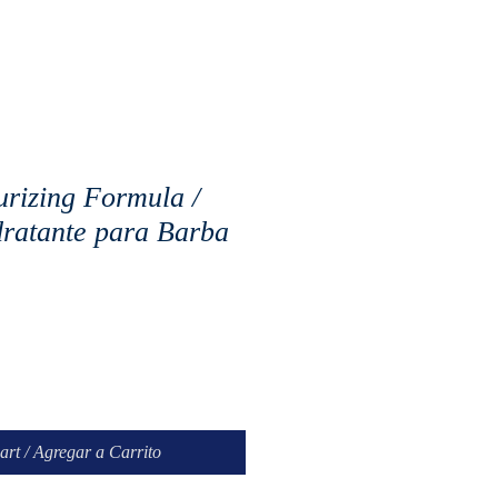
urizing Formula /
ratante para Barba
art / Agregar a Carrito