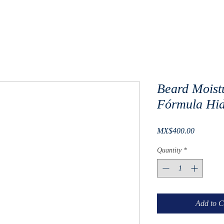
Beard Moist
Fórmula Hid
Price
MX$400.00
Quantity
*
Add to C