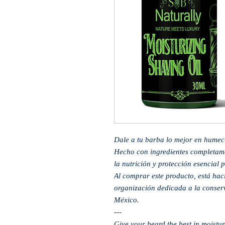
Dale a tu barba lo mejor en humec
Hecho con ingredientes completamen
la nutrición y protección esencial p
Al comprar este producto, está ha
organización dedicada a la conserv
México.
---
Give your beard the best in moistur