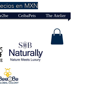
recios en MXN
e2be
CeibaPets
The Atelier