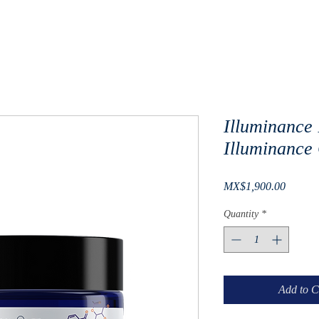
Illuminance
Illuminance
Price
MX$1,900.00
Quantity
*
Add to C