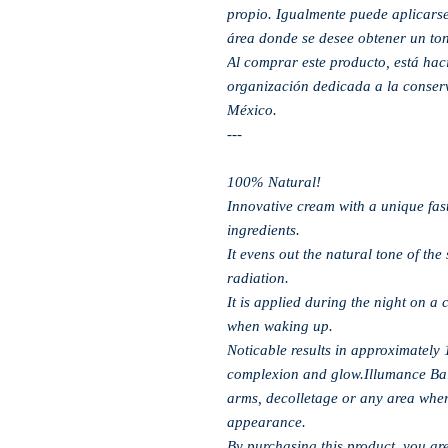
propio. Igualmente puede aplicarse
área donde se desee obtener un ton
Al comprar este producto, está ha
organización dedicada a la conserv
México.
---
100% Natural!
Innovative cream with a unique fast
ingredients.
It evens out the natural tone of th
radiation.
It is applied during the night on a 
when waking up.
Noticable results in approximately 
complexion and glow.Illumance Bal
arms, decolletage or any area wher
appearance.
By purchasing this product, you ar