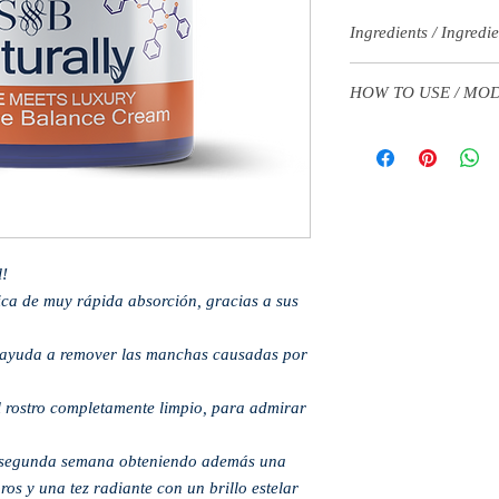
Ingredients / Ingredi
Argan (Argania spinosa
HOW TO USE / MO
Chardonnay Grape Seed 
communis), Vitamin E (
Apply a small amount to
(Melaleuca alternifolia
massaging lightly until
Sativus), Geranium (Pe
Optimal use at night be
Limon), Papaya flower,
---
flower
Aplicar una pequeña can
---
pequeños círculos, mas
Argán (Argania spinosa
l!
absorción. Se recomiend
Semilla de Uva Chardonn
noche antes de dormir.
ca de muy rápida absorción, gracias a sus
communis), Vitamina E 
(Melaleuca alternifoli
 y ayuda a remover las manchas causadas por
Sativus), Geranium (Pe
Limon), Flor de papaya
sarmentosa.
l rostro completamente limpio, para admirar
a segunda semana obteniendo además una
os y una tez radiante con un brillo estelar