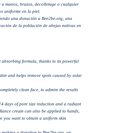
 a manos, brazos, decolletage o cualquier
o uniforme en la piel.
ciendo una donación a Bee2be.org, una
ación de la población de abejas nativas en
 absorbing formula, thanks to its powerful
e skin and helps remove spots caused by solar
completely clean face, to admire the results
14 days of pore size reduction and a radiant
lance cream can also be applied to hands,
e you want to obtain a uniform skin
e making a donation to Bee2be.org, an