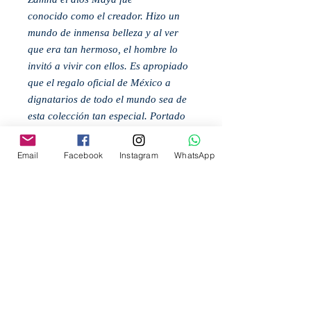
conocido como el creador. Hizo un
mundo de inmensa belleza y al ver
que era tan hermoso, el hombre lo
invitó a vivir con ellos. Es apropiado
que el regalo oficial de México a
dignatarios de todo el mundo sea de
esta colección tan especial. Portado
por presidentes, reyes, príncipes y
muchos más en todo el mundo, esta
Email
Facebook
Instagram
WhatsApp
pieza celebra la belleza y la majestad
de México.
Materiales: White Gold, ArgentoSB®
.999, Rhodium