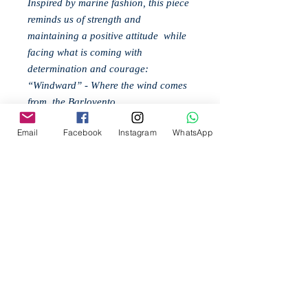
Inspired by marine fashion, this piece
reminds us of strength and
maintaining a positive attitude while
facing what is coming with
determination and courage:
“Windward” - Where the wind comes
from, the Barlovento.
Made of Gold and Marine Cord.
Email
Facebook
Instagram
WhatsApp
Additionally available in Black and
White
Let's support nature. Join our project
to save the bees
Bee2be
Related
Products