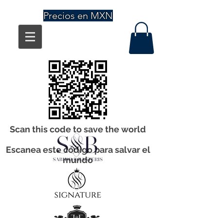
Precios en MXN
Scan this code to save the world
Escanea este código para salvar el
mundo