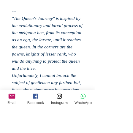
---
"The Queen's Journey" is inspired by
the evolutionary and larval process of
the melipona bee, from its conception
as an egg, the larvae, until it reaches
the queen. In the corners are the
pawns, knights of lesser rank, who
will do anything to protect the queen
and the hive.
Unfortunately, I cannot broach the
subject of gentlemen any further. But,
these characters arose because they
did not want to use the ability of the
Email
Facebook
Instagram
WhatsApp
bee to pollinate, but to demonstrate
that this species has emerged with
enough strength to continue to exist,
despite the ignorance of many people
and the injustices that have been