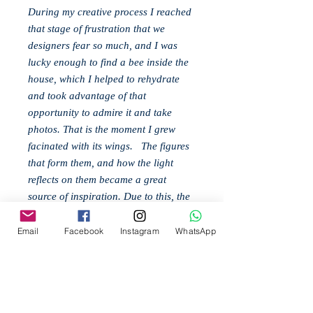
During my creative process I reached
that stage of frustration that we
designers fear so much, and I was
lucky enough to find a bee inside the
house, which I helped to rehydrate
and took advantage of that
opportunity to admire it and take
photos. That is the moment I grew
facinated with its wings. The figures
that form them, and how the light
reflects on them became a great
source of inspiration. Due to this, the
sketching was facilitated and with the
investigation on the Melipona the
Email
Facebook
Instagram
WhatsApp
idea arose of representing the sacred
or divine attribute, which was
achieved through the use of geometry,
which is not only found in the