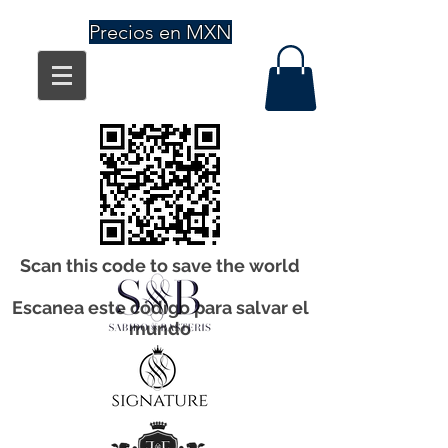
Precios en MXN
Scan this code to save the world
Escanea este código para salvar el
mundo