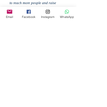
to reach more people and raise
awareness about the wonders that
exist in our country.
Email
Facebook
Instagram
WhatsApp
To design this scarf I was inspired by
the flight that Melipona bees make
over Lantana flowers. I feel a special
attraction for vintage, that's why I
used an illustration of a Lantana
plant from the 19th century and drew
the bees in watercolor, which I later
digitized to be able to use them in the
scarf.
-Ananda Chatillon González
Related