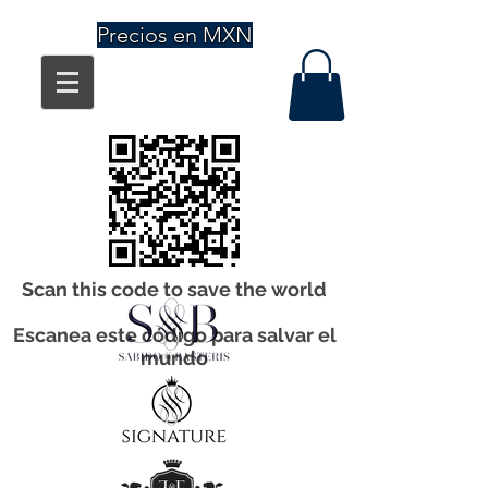
Precios en MXN
Scan this code to save the world
Escanea este código para salvar el
mundo